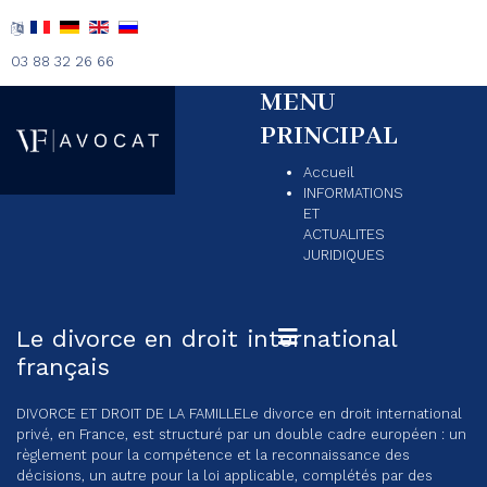
03 88 32 26 66
MENU
PRINCIPAL
Accueil
INFORMATIONS
ET
ACTUALITES
JURIDIQUES
Le divorce en droit international
français
DIVORCE ET DROIT DE LA FAMILLE
Le divorce en droit international
privé, en France, est structuré par un double cadre européen : un
règlement pour la compétence et la reconnaissance des
décisions, un autre pour la loi applicable, complétés par des