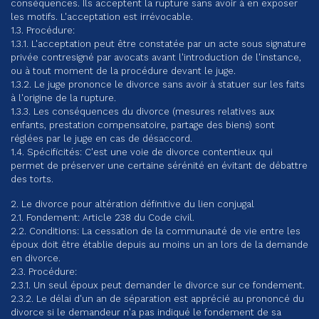
conséquences. Ils acceptent la rupture sans avoir à en exposer
les motifs. L'acceptation est irrévocable.
1.3. Procédure:
1.3.1. L'acceptation peut être constatée par un acte sous signature
privée contresigné par avocats avant l'introduction de l'instance,
ou à tout moment de la procédure devant le juge.
1.3.2. Le juge prononce le divorce sans avoir à statuer sur les faits
à l'origine de la rupture.
1.3.3. Les conséquences du divorce (mesures relatives aux
enfants, prestation compensatoire, partage des biens) sont
réglées par le juge en cas de désaccord.
1.4. Spécificités: C'est une voie de divorce contentieux qui
permet de préserver une certaine sérénité en évitant de débattre
des torts.
2. Le divorce pour altération définitive du lien conjugal
2.1. Fondement: Article 238 du Code civil.
2.2. Conditions: La cessation de la communauté de vie entre les
époux doit être établie depuis au moins un an lors de la demande
en divorce.
2.3. Procédure:
2.3.1. Un seul époux peut demander le divorce sur ce fondement.
2.3.2. Le délai d'un an de séparation est apprécié au prononcé du
divorce si le demandeur n'a pas indiqué le fondement de sa