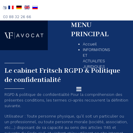
03 88 32 26 66
MENU
PRINCIPAL
Accueil
INFORMATIONS
ET
ACTUALITES
JURIDIQUES
Le cabinet Fritsch RGPD & Politique
de confidentialité
RGPD & politique de confidentialité Pour la compréhension des
présentes conditions, les termes ci-après recouvrent la définition
suivante.
Utilisateur : Toute personne physique, qu’il soit un particulier ou
un professionnel, ou toute personne morale (société, association,
etc….) disposant de sa capacité au sens des articles 1145 et