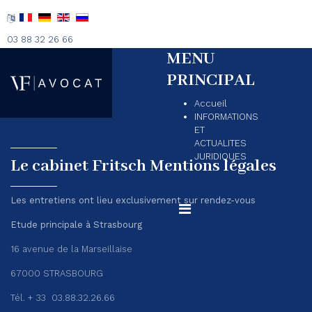
03 88 32 26 66
MENU
PRINCIPAL
Accueil
INFORMATIONS
ET
ACTUALITES
JURIDIQUES
Le cabinet Fritsch Mentions légales
Les entretiens ont lieu exclusivement sur rendez-vous
Etude principale à Strasbourg
16 avenue de la Marseillaise
67000 STRASBOURG
Tél. + 33
03.88.32.26.66