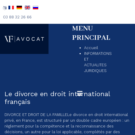
03 88 32 26 66
MENU
PRINCIPAL
Accueil
INFORMATIONS
ET
ACTUALITES
JURIDIQUES
Le divorce en droit international
français
DIVORCE ET DROIT DE LA FAMILLE
Le divorce en droit international
privé, en France, est structuré par un double cadre européen : un
règlement pour la compétence et la reconnaissance des
décisions, un autre pour la loi applicable, complétés par des