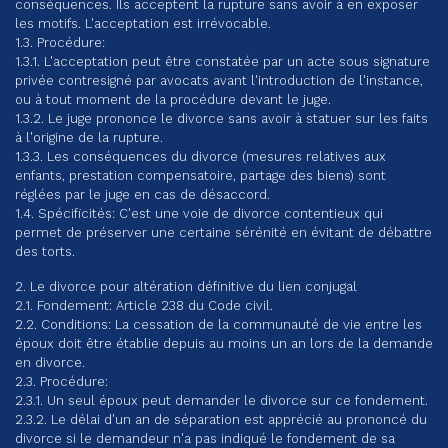
conséquences. Ils acceptent la rupture sans avoir à en exposer
les motifs. L'acceptation est irrévocable.
1.3. Procédure:
1.3.1. L'acceptation peut être constatée par un acte sous signature
privée contresigné par avocats avant l'introduction de l'instance,
ou à tout moment de la procédure devant le juge.
1.3.2. Le juge prononce le divorce sans avoir à statuer sur les faits
à l'origine de la rupture.
1.3.3. Les conséquences du divorce (mesures relatives aux
enfants, prestation compensatoire, partage des biens) sont
réglées par le juge en cas de désaccord.
1.4. Spécificités: C'est une voie de divorce contentieux qui
permet de préserver une certaine sérénité en évitant de débattre
des torts.
2. Le divorce pour altération définitive du lien conjugal
2.1. Fondement: Article 238 du Code civil.
2.2. Conditions: La cessation de la communauté de vie entre les
époux doit être établie depuis au moins un an lors de la demande
en divorce.
2.3. Procédure:
2.3.1. Un seul époux peut demander le divorce sur ce fondement.
2.3.2. Le délai d'un an de séparation est apprécié au prononcé du
divorce si le demandeur n'a pas indiqué le fondement de sa