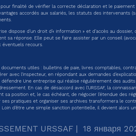
our finalité de vérifier la correcte déclaration et le paiement
s avantages accordés aux salariés, les statuts des intervenants (s
ments.
eprise dispose d’un droit d’« information » et d’accès au dossi
nt sa réponse. Elle peut se faire assister par un conseil (avoc
x éventuels recours.
documents utiles : bulletins de paie, livres comptables, contrat
pérer avec l’inspecteur, en répondant aux demandes d’explicatio
e défendre Une entreprise qui réalise régulièrement des audits
edressement. En cas de désaccord avec l’URSSAF, la connaissan
sa position et, le cas échéant, de négocier l’étendue des régu
r ses pratiques et organiser ses archives transformera le con
e. Loin d’être une simple sanction potentielle, il devient alors 
SSEMENT URSSAF
18 января 20