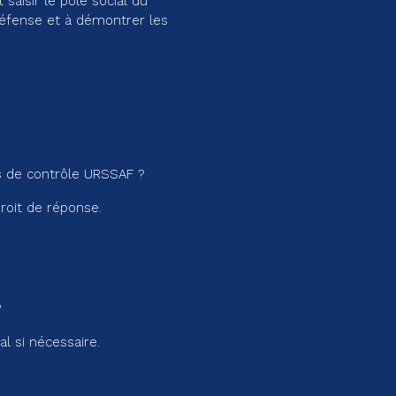
 saisir le pôle social du
a défense et à démontrer les
as de contrôle URSSAF ?
droit de réponse.
?
al si nécessaire.