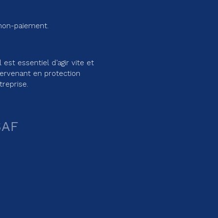
e non-paiement.
st essentiel d’agir vite et
tervenant en protection
treprise.
SAF