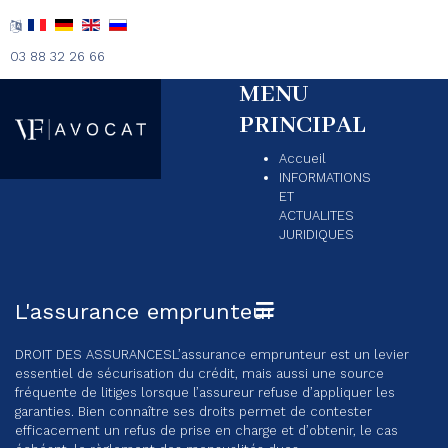
03 88 32 26 66
MENU
PRINCIPAL
Accueil
INFORMATIONS
ET
ACTUALITES
JURIDIQUES
L'assurance emprunteur
DROIT DES ASSURANCES
L’assurance emprunteur est un levier
essentiel de sécurisation du crédit, mais aussi une source
fréquente de litiges lorsque l’assureur refuse d’appliquer les
garanties. Bien connaître ses droits permet de contester
efficacement un refus de prise en charge et d’obtenir, le cas