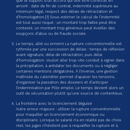
que le support d’un accord qui doit être construit en
amont : date de fin de contrat, indemnité supérieure au
minimum légal, respect des délais de rétractation et
d’homologation.[1] Sous-estimer le calcul de l’indemnité
est tout aussi risqué : un montant trop faible peut être
contesté, un montant trop généreux peut éveiller des
soupçons d’abus ou de fraude sociale.
Le temps, allié ou ennemi La rupture conventionnelle est
rythmée par une succession de délais : temps de réflexion
avant signature, délai de rétractation, puis délai
d’homologation. Vouloir aller trop vite conduit à signer dans
la précipitation, à antidater les documents ou à négliger
certaines mentions obligatoires. À l’inverse, une gestion
maîtrisée du calendrier permet d’apaiser les tensions,
d’organiser la passation des dossiers et d’anticiper
l’indemnisation par Pôle emploi. Le temps devient alors un
outil de sécurisation plutôt qu’une source de contentieux.
La frontière avec le licenciement déguisé
Autre erreur majeure : utiliser la rupture conventionnelle
pour maquiller un licenciement économique ou
disciplinaire. Lorsque le salarié n’a en réalité pas de choix
réel, les juges n’hésitent pas à requalifier la rupture et à